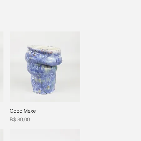
Copo Mexe
Preço
R$ 80,00