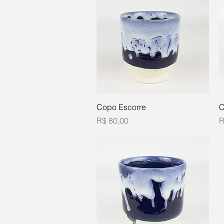
Copo Escorre
C
Preço
P
R$ 80,00
R